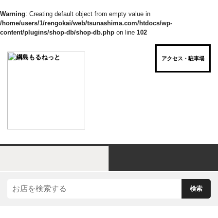
Warning
: Creating default object from empty value in
/home/users/1/rengokai/web/tsunashima.com/htdocs/wp-
content/plugins/shop-db/shop-db.php
on line
102
アクセス・駐車場
お店を“ジャンル”でさがす