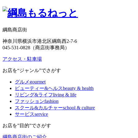
綱島商店街
神奈川県横浜市港北区綱島西2-7-6
045-531-0828（商店街事務局）
アクセス・駐車場
お店を“ジャンル”でさがす
グルメ
gourmet
ビューティー&ヘルス
beauty & health
リビング&ライフ
living & life
ファッション
fashion
スクール&カルチャー
school & culture
サービス
service
お店を”目的”でさがす
綱島商店街のご紹介