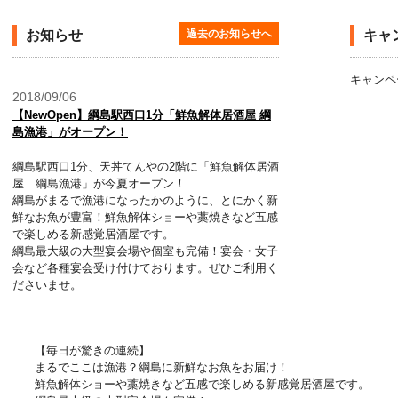
お知らせ
過去のお知らせへ
キャ
キャンペ
2018/09/06
【NewOpen】綱島駅西口1分「鮮魚解体居酒屋 綱
島漁港」がオープン！
お問い合わせ・リクエスト
綱島駅西口1分、天丼てんやの2階に「鮮魚解体居酒
屋 綱島漁港」が今夏オープン！
綱島がまるで漁港になったかのように、とにかく新
鮮なお魚が豊富！鮮魚解体ショーや藁焼きなど五感
で楽しめる新感覚居酒屋です。
綱島最大級の大型宴会場や個室も完備！宴会・女子
会など各種宴会受け付けております。ぜひご利用く
ださいませ。
【毎日が驚きの連続】
まるでここは漁港？綱島に新鮮なお魚をお届け！
鮮魚解体ショーや藁焼きなど五感で楽しめる新感覚居酒屋です。