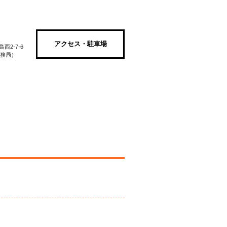
アクセス・駐車場
2-7-6
街事務局）
さがす
綱島商店街のご紹介
お問い合わせ
ョン
fashion
スクール&カルチャー
school & culture
サービス
service