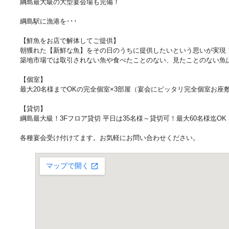
綱島最大級の大型宴会場も完備！
綱島駅に漁港を･･･
【鮮魚をお店で解体してご提供】
朝獲れた【新鮮な魚】をその日のうちに提供したいという思いが実現
築地市場では取引されない魚や食べたことのない、見たことのない魚
【個室】
最大20名様までOKの完全個室×3部屋（宴会にピッタリ完全個室お座
【貸切】
綱島最大級！3Fフロア貸切 平日は35名様～貸切可！最大60名様迄OK
各種宴会受け付けてます。お気軽にお問い合わせください。