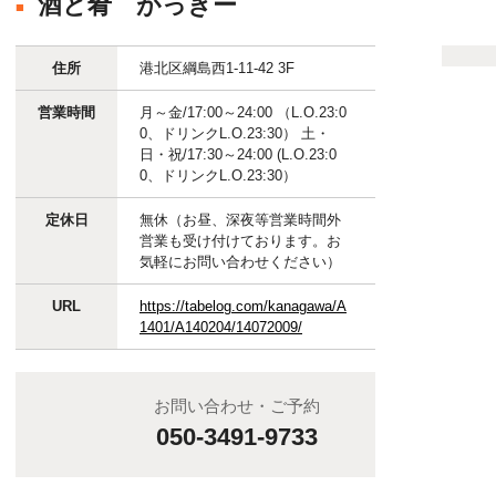
酒と肴 がっきー
グルメ
gourmet
住所
港北区綱島西1-11-42 3F
ビューティー&ヘルス
beauty & health
営業時間
月～金/17:00～24:00 （L.O.23:0
0、ドリンクL.O.23:30） 土・
リビング&ライフ
living & life
日・祝/17:30～24:00 (L.O.23:0
0、ドリンクL.O.23:30）
ファッション
fashion
定休日
無休（お昼、深夜等営業時間外
営業も受け付けております。お
気軽にお問い合わせください）
スクール&カルチャー
school & culture
URL
https://tabelog.com/kanagawa/A
1401/A140204/14072009/
サービス
service
お問い合わせ・ご予約
050-3491-9733