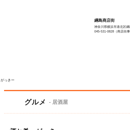
綱島商店街
神奈川県横浜市港北区綱島西
045-531-0828（商店
お店を“ジャンル”でさがす
お店を”目的”で
ビューティー&ヘルス
beauty & health
リビング&ライフ
living & life
ファッシ
 がっきー
グルメ
- 居酒屋
SHOP LIST