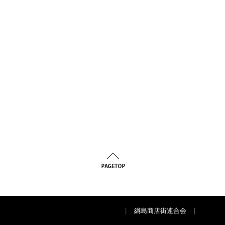
お問い合わせ・リクエスト
|
綱島商店街連合会
|