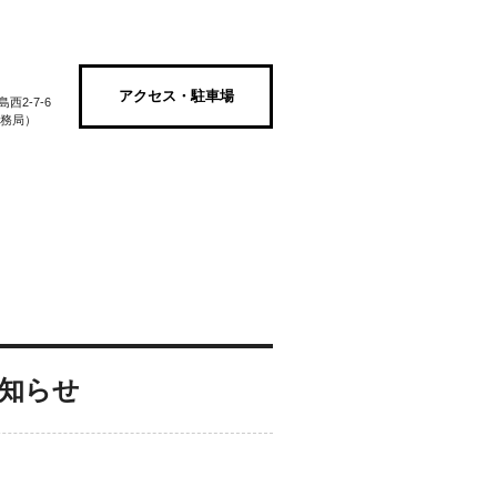
アクセス・駐車場
2-7-6
街事務局）
さがす
綱島商店街のご紹介
お問い合わせ
ョン
fashion
スクール&カルチャー
school & culture
サービス
service
知らせ