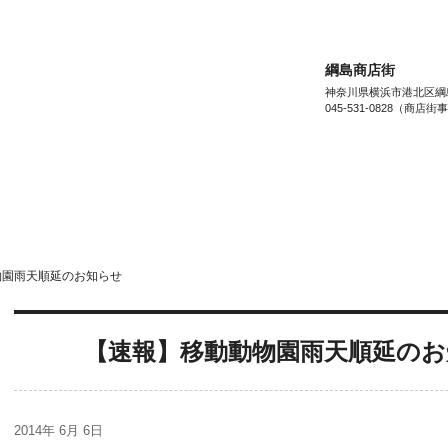
綱島商店街
神奈川県横浜市港北区綱島西
045-531-0828（商店
お店を“ジャンル”でさがす
お店を”目的”で
ビューティー&ヘルス
beauty & health
リビング&ライフ
living & life
ファッシ
物園雨天順延のお知らせ
MENU
【速報】移動動物園雨天順延のお
お知らせ
information
2014年 6月 6日