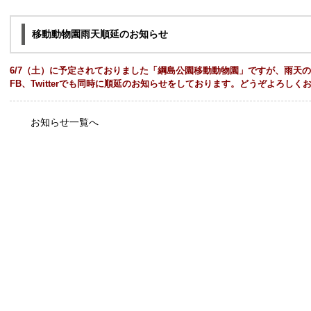
移動動物園雨天順延のお知らせ
綱島商店街のご紹介
about
6/
7（土）に予定されておりました「綱島公園移動動物園」ですが、雨
天の
FB、Twit
terでも同時に順延のお知らせをしております。どうぞよろしく
お問い合わせ
contact
お知らせ一覧へ