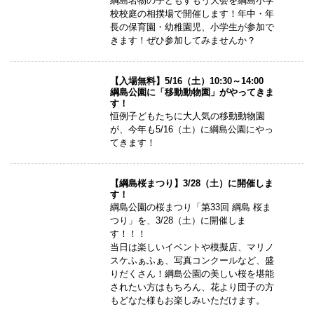
綱島名物の子どもすもう大会を綱島小学
校校庭の相撲場で開催します！年中・年
長の保育園・幼稚園児、小学生が参加で
きます！ぜひ参加してみませんか？
【入場無料】5/16（土）10:30～14:00
綱島公園に「移動動物園」がやってきま
す！
恒例子どもたちに大人気の移動動物園
が、今年も5/16（土）に綱島公園にやっ
てきます！
【綱島桜まつり】3/28（土）に開催しま
す！
綱島公園の桜まつり「第33回 綱島 桜ま
つり」を、3/28（土）に開催しま
す！！！
当日は楽しいイベントや模擬店、マリノ
スケふぁふぁ、写真コンクールなど、盛
りだくさん！綱島公園の美しい桜を堪能
されたい方はもちろん、花より団子の方
もどなた様もお楽しみいただけます。