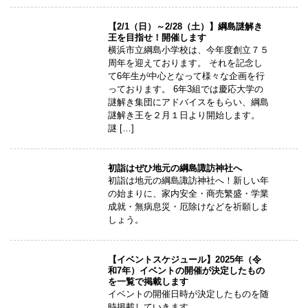
【2/1（日）～2/28（土）】綱島謎解き
王を目指せ！開催します
横浜市立綱島小学校は、今年度創立７５
周年を迎えております。 それを記念し
て6年生が中心となって様々な企画を行
っております。 6年3組では慶応大学の
謎解き集団にアドバイスをもらい、綱島
謎解き王を２月１日より開始します。
謎 […]
初詣はぜひ地元の綱島諏訪神社へ
初詣は地元の綱島諏訪神社へ！新しい年
の始まりに、家内安全・商売繁盛・学業
成就・無病息災・厄除けなどを祈願しま
しょう。
【イベントスケジュール】2025年（令
和7年）イベントの開催が決定したもの
を一覧で掲載します
イベントの開催日時が決定したものを随
時掲載していきます。