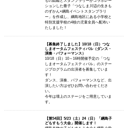
もの図鑑とスタンプラリーがコラボレー
ションした冊子「つなしま川辺の生きも
のずかん×綱島イベントスタンプラリ
ー」を作成し、綱島地区にある小学校と
特別支援学校の4校の児童全員へ配布い
たしました！
【募集終了しました】10/18（日）つな
しまオータムフェスティバル（ダンス・
演奏・パフォーマンス）
10/18（日）10～16時開催予定の「つな
しまオータムフェスティバル」のステー
ジプログラムの出演者を募集していま
す！
ダンス、演奏、パフォーマンスなど、出
演したい方はぜひお問い合わせくださ
い。
今年は壇上のステージをご用意していま
す。
【第54回】5/23（土）24（日）「綱島子
どもすもう大会」開催します！