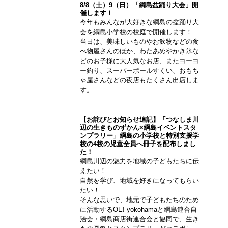
8/8（土）9（日）「綱島盆踊り大会」開
催します！
今年もみんなが大好きな綱島の盆踊り大
会を綱島小学校の校庭で開催します！
当日は、美味しいものやお飲物などの食
べ物屋さんのほか、わたあめやかき氷な
どのお子様に大人気なお店、またヨーヨ
ー釣り、スーパーボールすくい、おもち
ゃ屋さんなどの夜店もたくさん出店しま
す。
【お詫びとお知らせ追記】「つなしま川
辺の生きものずかん×綱島イベントスタ
ンプラリー」綱島の小学校と特別支援学
校の4校の児童全員へ冊子を配布しまし
た！
綱島川辺の魅力を地域の子どもたちに伝
えたい！
自然を学び、地域を好きになってもらい
たい！
そんな思いで、地元で子どもたちのため
に活動するOE! yokohamaと綱島連合自
治会・綱島商店街連合会と協同で、生き