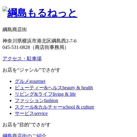
綱島商店街
神奈川県横浜市港北区綱島西2-7-6
045-531-0828（商店街事務局）
アクセス・駐車場
お店を“ジャンル”でさがす
グルメ
gourmet
ビューティー&ヘルス
beauty & health
リビング&ライフ
living & life
ファッション
fashion
スクール&カルチャー
school & culture
サービス
service
お店を”目的”でさがす
綱島商店街のご紹介