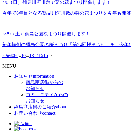
4/6（日）鶴見川河川敷で菜の花まつり開催します！
今年で6年目となる鶴見川河川敷の菜の花まつりを今年も開
3/29（土）綱島公園桜まつり開催します！
毎年恒例の綱島公園の桜まつり「第24回桜まつり」を、今年
« 先頭
«
...
10
...
13
14
15
16
17
MENU
お知らせ
information
綱島商店街からの
お知らせ
コミュニティからの
お知らせ
綱島商店街のご紹介
about
お問い合わせ
contact