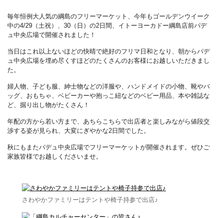
毎年恒例大人気の綱島のフリーマーケット、今年もゴールデンウイーク
中の4/29（土祝）、30（日）の2日間、イトーヨーカドー綱島店前パデ
ュ中央広場で開催されました！
当日はこれ以上ないほどの快晴で絶好のフリマ日和となり、朝からパデ
ュ中央広場を埋め尽くすほどのたくさんのお客様にお越しいただきまし
た。
婦人物、子ども服、紳士物などの洋服や、ハンドメイドの小物、靴やバ
ッグ、おもちゃ、ベビーカーや抱っこ紐などのベビー用品、本や雑誌な
ど、掘り出し物がたくさん！
年配の方から若い方まで、あちらこちらで出店者と楽しみながら値段交
渉する姿が見られ、大変にぎやかな2日間でした。
秋にもまたパデュ中央広場でフリーマーケットが開催されます。ぜひご
家族皆様でお越しくださいませ。
さわやかファミリーはテントや椅子持参で出店♪