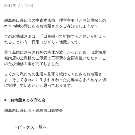
2017年 7月 17日
綱島西口商店会の中森本店前、理容室モリとお部屋探しの
mini miniの間にあるお地蔵さまをご存知でしょうか？
綱島商店街のご紹介
about
このお地蔵さまは、「日を限って祈願すると願いが叶えら
れる」という「日限（ひぎり）地蔵」です。
お問い合わせ
contact
長年風雨にさらされ祠の劣化が激しかったため、旧北海屋
精肉店の上島様のご厚意で工事費を全額負担いただき、こ
のたび補修工事が完了しました。
古くから私たちの生活を見守り続けてくださるお地蔵さ
ま、そしてきれいに生まれ変わったお地蔵さまの祠を大切
に管理していきたいと思っております。
お地蔵さまを守る会
綱島西口商店会・綱島西口商栄会
トピックス一覧へ