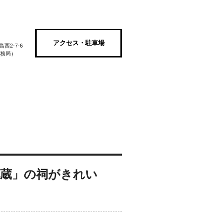
アクセス・駐車場
2-7-6
街事務局）
さがす
綱島商店街のご紹介
お問い合わせ
ョン
fashion
スクール&カルチャー
school & culture
サービス
service
地蔵」の祠がきれい