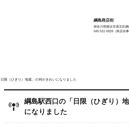
綱島商店街
神奈川県横浜市港北区綱島西
045-531-0828（商店
お店を“ジャンル”でさがす
お店を”目的”で
ビューティー&ヘルス
beauty & health
リビング&ライフ
living & life
ファッシ
「日限（ひぎり）地蔵」の祠がきれいになりました
MENU
綱島駅西口の「日限（ひぎり）
お知らせ
information
になりました