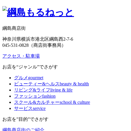
綱島商店街
神奈川県横浜市港北区綱島西2-7-6
045-531-0828（商店街事務局）
アクセス・駐車場
お店を“ジャンル”でさがす
グルメ
gourmet
ビューティー&ヘルス
beauty & health
リビング&ライフ
living & life
ファッション
fashion
スクール&カルチャー
school & culture
サービス
service
お店を”目的”でさがす
綱島商店街のご紹介