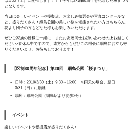
は3/30（土）に開催します！！！今年は区制80周年を記念した桜まつり
となります。
当日は楽しいイベントや模擬店、お楽しみ抽選会や写真コンクールな
ど、盛りだくさん！綱島公園の美しい桜を堪能されたい方はもちろん、
花より団子の方もどなた様もお楽しみいただけます。
ぜひご家族の皆様ご一緒に、またお友達同士お誘いあわせの上お越しく
ださい♪春休み中ですので、遠方からもぜひこの機会に綱島にお立ち寄
りくださいませ。お待ちしております！
【区制80周年記念】第29回 綱島公園「桜まつり」
日時：2019/3/30（土）9:30～16:00 ※雨天の場合、翌日
3/31（日）に順延
場所：綱島公園（綱島駅より徒歩2分）
イベント
楽しいイベントや模擬店が盛りだくさん♪