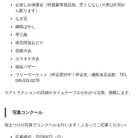
お楽しみ抽選会（特賞豪華賞品他、空くじなし♪※券は9:30か
ら配ります）
もぎ店
綱島ばやし
琴三曲
港北阿波おどり
芸能大会
カラオケ大会
福祉バザー
フリーマーケット（申込受付中！申込先：綱島名店会館 TEL
045-531-0278
※アトラクションの詳細やタイムテーブルがわかり次第、掲載します。
写真コンクール
桜まつりの写真でコンクールを行います！ふるってご応募ください♪
応募締切：2019/4/21（日）