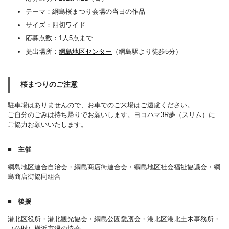
テーマ：綱島桜まつり会場の当日の作品
サイズ：四切ワイド
応募点数：1人5点まで
提出場所：
綱島地区センター
（綱島駅より徒歩5分）
桜まつりのご注意
駐車場はありませんので、お車でのご来場はご遠慮ください。
ご自分のごみは持ち帰りでお願いします。ヨコハマ3R夢（スリム）に
ご協力お願いいたします。
主催
綱島地区連合自治会・綱島商店街連合会・綱島地区社会福祉協議会・綱
島商店街協同組合
後援
港北区役所・港北観光協会・綱島公園愛護会・港北区港北土木事務所・
（公財）横浜市緑の協会