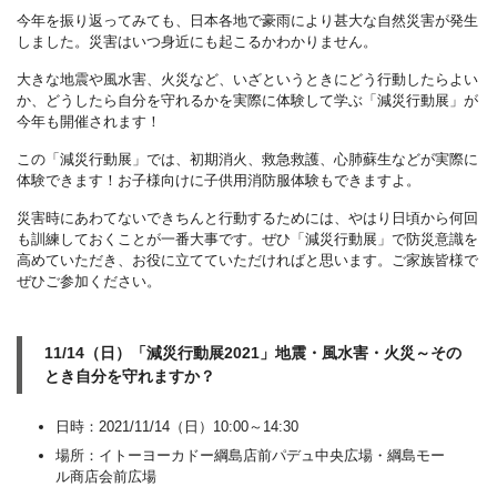
今年を振り返ってみても、日本各地で豪雨により甚大な自然災害が発生
しました。災害はいつ身近にも起こるかわかりません。
大きな地震や風水害、火災など、いざというときにどう行動したらよい
か、どうしたら自分を守れるかを実際に体験して学ぶ「減災行動展」が
今年も開催されます！
この「減災行動展」では、初期消火、救急救護、心肺蘇生などが実際に
体験できます！お子様向けに子供用消防服体験もできますよ。
災害時にあわてないできちんと行動するためには、やはり日頃から何回
も訓練しておくことが一番大事です。ぜひ「減災行動展」で防災意識を
高めていただき、お役に立てていただければと思います。ご家族皆様で
ぜひご参加ください。
11/14（日）「減災行動展2021」地震・風水害・火災～その
とき自分を守れますか？
日時：2021/11/14（日）10:00～14:30
場所：イトーヨーカドー綱島店前パデュ中央広場・綱島モー
ル商店会前広場