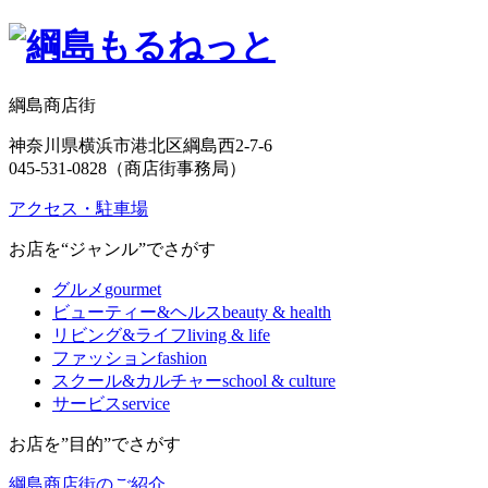
綱島商店街
神奈川県横浜市港北区綱島西2-7-6
045-531-0828（商店街事務局）
アクセス・駐車場
お店を“ジャンル”でさがす
グルメ
gourmet
ビューティー&ヘルス
beauty & health
リビング&ライフ
living & life
ファッション
fashion
スクール&カルチャー
school & culture
サービス
service
お店を”目的”でさがす
綱島商店街のご紹介