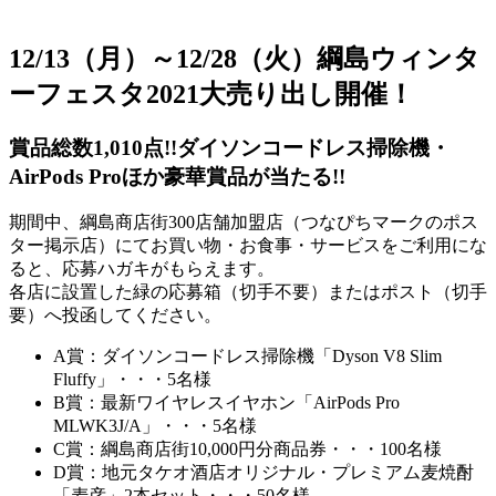
12/13（月）～12/28（火）綱島ウィンタ
ーフェスタ2021大売り出し開催！
賞品総数1,010点!!ダイソンコードレス掃除機・
AirPods Proほか豪華賞品が当たる!!
期間中、綱島商店街300店舗加盟店（つなぴちマークのポス
ター掲示店）にてお買い物・お食事・サービスをご利用にな
ると、応募ハガキがもらえます。
各店に設置した緑の応募箱（切手不要）またはポスト（切手
要）へ投函してください。
A賞：ダイソンコードレス掃除機「Dyson V8 Slim
Fluffy」・・・5名様
B賞：最新ワイヤレスイヤホン「AirPods Pro
MLWK3J/A」・・・5名様
C賞：綱島商店街10,000円分商品券・・・100名様
D賞：地元タケオ酒店オリジナル・プレミアム麦焼酎
「麦彦」2本セット・・・50名様