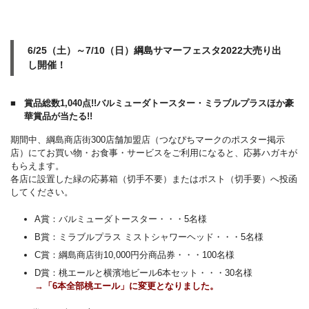
6/25（土）～7/10（日）綱島サマーフェスタ2022大売り出
し開催！
賞品総数1,040点!!バルミューダトースター・ミラブルプラスほか豪
華賞品が当たる!!
期間中、綱島商店街300店舗加盟店（つなぴちマークのポスター掲示
店）にてお買い物・お食事・サービスをご利用になると、応募ハガキが
もらえます。
各店に設置した緑の応募箱（切手不要）またはポスト（切手要）へ投函
してください。
A賞：バルミューダトースター・・・5名様
B賞：ミラブルプラス ミストシャワーヘッド・・・5名様
C賞：綱島商店街10,000円分商品券・・・100名様
D賞：桃エールと横濱地ビール6本セット・・・30名様
→「6本全部桃エール」に変更と
なりました。