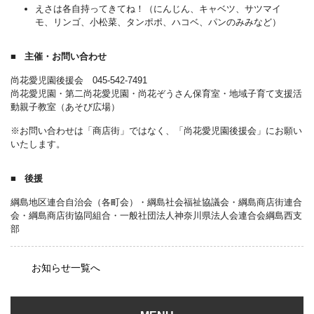
えさは各自持ってきてね！（にんじん、キャベツ、サツマイ
モ、リンゴ、小松菜、タンポポ、ハコベ、パンのみみなど）
主催・お問い合わせ
尚花愛児園後援会 045-542-7491
尚花愛児園・第二尚花愛児園・尚花ぞうさん保育室・地域子育て支援活
動親子教室（あそび広場）
※お問い合わせは「商店街」ではなく、「尚花愛児園後援会」にお願い
いたします。
後援
綱島地区連合自治会（各町会）・綱島社会福祉協議会・綱島商店街連合
会・綱島商店街協同組合・一般社団法人神奈川県法人会連合会綱島西支
部
お知らせ一覧へ