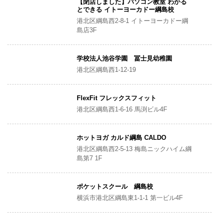
【閉店しました】パソコン教室 わかる
とできる イトーヨーカドー綱島校
港北区綱島西2-8-1 イトーヨーカドー綱
島店3F
学校法人池谷学園 冨士見幼稚園
港北区綱島西1-12-19
FlexFit フレックスフィット
港北区綱島西1-6-16 馬渕ビル4F
ホットヨガ カルド綱島 CALDO
港北区綱島西2-5-13 梅島ニックハイム綱
島第7 1F
ポケットスクール 綱島校
横浜市港北区綱島東1-1-1 第一ビル4F